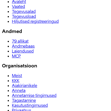
Avaleht
Vaated
Tegevusalad
Tegevusload
Hiljutised registreeringud
Andmed
79
allikat
Andmebaas
Laiendused
MCP
Organisatsioon
Meist
KKK
Ajakirjanikele
Anneta
Annetamise tingimused
Tagastamine
Kasutustingimused
Privaatsus