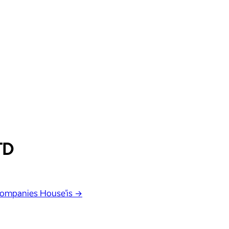
TD
Companies House'is →