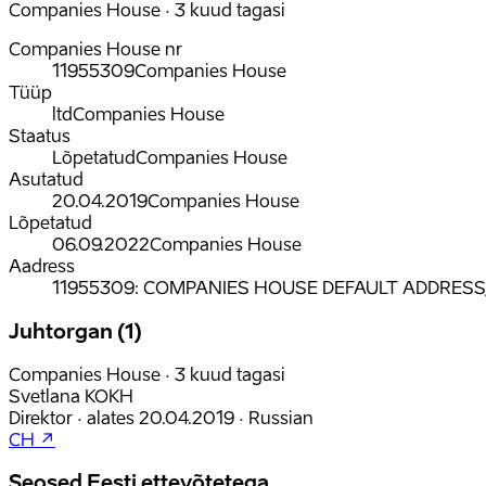
Companies House · 3 kuud tagasi
Companies House nr
11955309
Companies House
Tüüp
ltd
Companies House
Staatus
Lõpetatud
Companies House
Asutatud
20.04.2019
Companies House
Lõpetatud
06.09.2022
Companies House
Aadress
11955309: COMPANIES HOUSE DEFAULT ADDRESS, C
Juhtorgan (1)
Companies House · 3 kuud tagasi
Svetlana KOKH
Direktor
·
alates
20.04.2019
·
Russian
CH ↗
Seosed Eesti ettevõtetega