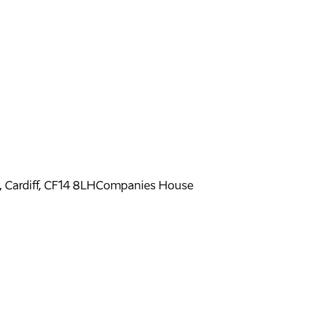
ardiff, CF14 8LH
Companies House