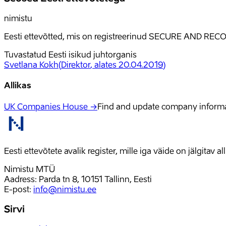
nimistu
Eesti ettevõtted, mis on registreerinud SECURE AND RECO
Tuvastatud Eesti isikud juhtorganis
Svetlana Kokh
(
Direktor
, alates 20.04.2019
)
Allikas
UK Companies House →
Find and update company inform
Eesti ettevõtete avalik register, mille iga väide on jälgitav 
Nimistu MTÜ
Aadress: Parda tn 8, 10151 Tallinn, Eesti
E-post
:
info@nimistu.ee
Sirvi