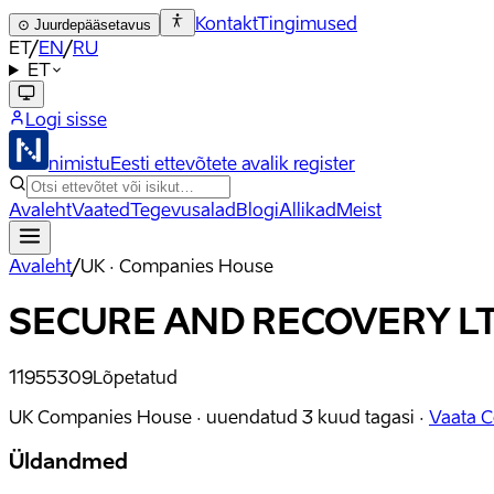
Kontakt
Tingimused
⊙
Juurdepääsetavus
ET
/
EN
/
RU
ET
Logi sisse
nimistu
Eesti ettevõtete avalik register
Avaleht
Vaated
Tegevusalad
Blogi
Allikad
Meist
Avaleht
/
UK · Companies House
SECURE AND RECOVERY L
11955309
Lõpetatud
UK Companies House ·
uuendatud
3 kuud tagasi
·
Vaata 
Üldandmed