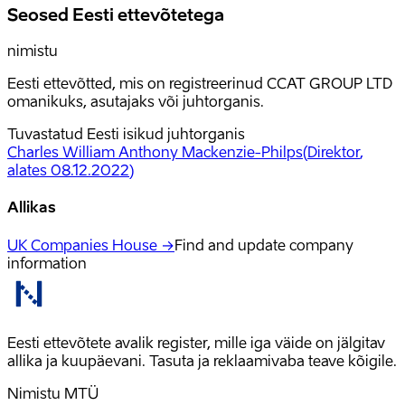
Seosed Eesti ettevõtetega
nimistu
Eesti ettevõtted, mis on registreerinud CCAT GROUP LTD
omanikuks, asutajaks või juhtorganis.
Tuvastatud Eesti isikud juhtorganis
Charles William Anthony Mackenzie-Philps
(
Direktor
,
alates 08.12.2022
)
Allikas
UK Companies House →
Find and update company
information
Eesti ettevõtete avalik register, mille iga väide on jälgitav
allika ja kuupäevani. Tasuta ja reklaamivaba teave kõigile.
Nimistu MTÜ