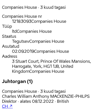
Companies House · 3 kuud tagasi
Companies House nr
12183093
Companies House
Tüüp
ltd
Companies House
Staatus
Tegutsev
Companies House
Asutatud
02.09.2019
Companies House
Aadress
3 Stuart Court, Prince Of Wales Mansions,
Harrogate, York, HG1 1JB, United
Kingdom
Companies House
Juhtorgan (1)
Companies House · 3 kuud tagasi
Charles William Anthony MACKENZIE-PHILPS
Direktor
·
alates
08.12.2022
·
British
CH ↗