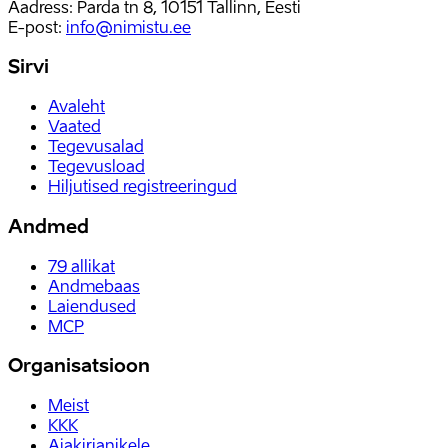
Aadress: Parda tn 8, 10151 Tallinn, Eesti
E-post
:
info@nimistu.ee
Sirvi
Avaleht
Vaated
Tegevusalad
Tegevusload
Hiljutised registreeringud
Andmed
79
allikat
Andmebaas
Laiendused
MCP
Organisatsioon
Meist
KKK
Ajakirjanikele