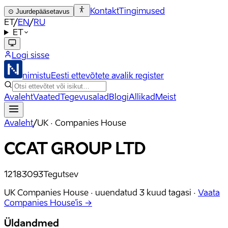
Kontakt
Tingimused
⊙
Juurdepääsetavus
ET
/
EN
/
RU
ET
Logi sisse
nimistu
Eesti ettevõtete avalik register
Avaleht
Vaated
Tegevusalad
Blogi
Allikad
Meist
Avaleht
/
UK · Companies House
CCAT GROUP LTD
12183093
Tegutsev
UK Companies House ·
uuendatud
3 kuud tagasi
·
Vaata
Companies House'is →
Üldandmed