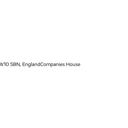
, W10 5BN, England
Companies House