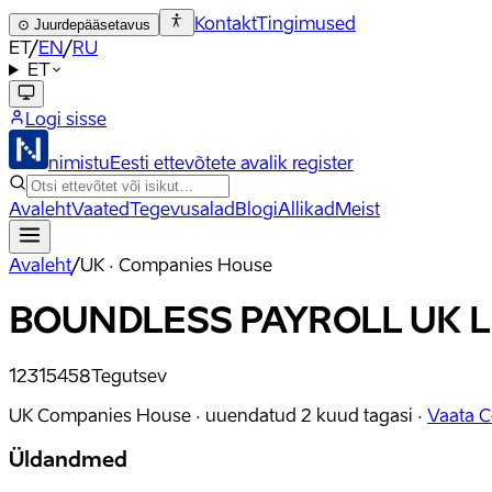
Kontakt
Tingimused
⊙
Juurdepääsetavus
ET
/
EN
/
RU
ET
Logi sisse
nimistu
Eesti ettevõtete avalik register
Avaleht
Vaated
Tegevusalad
Blogi
Allikad
Meist
Avaleht
/
UK · Companies House
BOUNDLESS PAYROLL UK L
12315458
Tegutsev
UK Companies House ·
uuendatud
2 kuud tagasi
·
Vaata 
Üldandmed