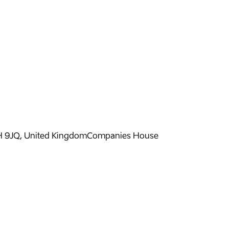
H 9JQ, United Kingdom
Companies House