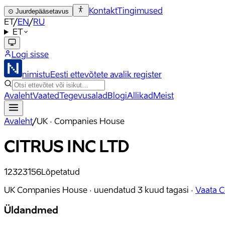
Kontakt
Tingimused
⊙
Juurdepääsetavus
ET
/
EN
/
RU
ET
Logi sisse
nimistu
Eesti ettevõtete avalik register
Avaleht
Vaated
Tegevusalad
Blogi
Allikad
Meist
Avaleht
/
UK · Companies House
CITRUS INC LTD
12323156
Lõpetatud
UK Companies House ·
uuendatud
3 kuud tagasi
·
Vaata 
Üldandmed