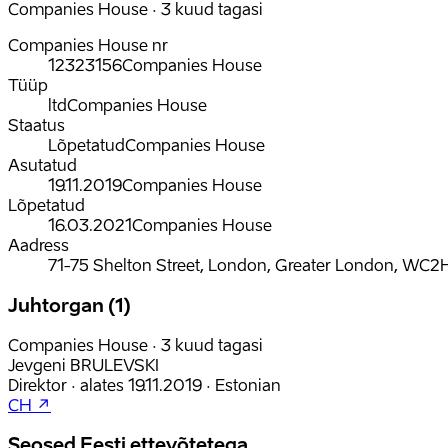
Companies House · 3 kuud tagasi
Companies House nr
12323156
Companies House
Tüüp
ltd
Companies House
Staatus
Lõpetatud
Companies House
Asutatud
19.11.2019
Companies House
Lõpetatud
16.03.2021
Companies House
Aadress
71-75 Shelton Street, London, Greater London, WC2
Juhtorgan (1)
Companies House · 3 kuud tagasi
Jevgeni BRULEVSKI
Direktor
·
alates
19.11.2019
·
Estonian
CH ↗
Seosed Eesti ettevõtetega