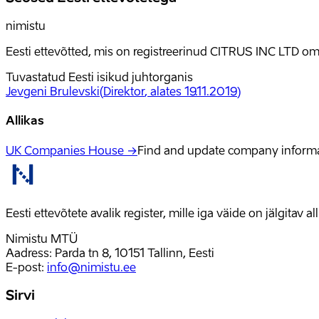
nimistu
Eesti ettevõtted, mis on registreerinud CITRUS INC LTD om
Tuvastatud Eesti isikud juhtorganis
Jevgeni Brulevski
(
Direktor
, alates 19.11.2019
)
Allikas
UK Companies House →
Find and update company inform
Eesti ettevõtete avalik register, mille iga väide on jälgitav 
Nimistu MTÜ
Aadress: Parda tn 8, 10151 Tallinn, Eesti
E-post
:
info@nimistu.ee
Sirvi