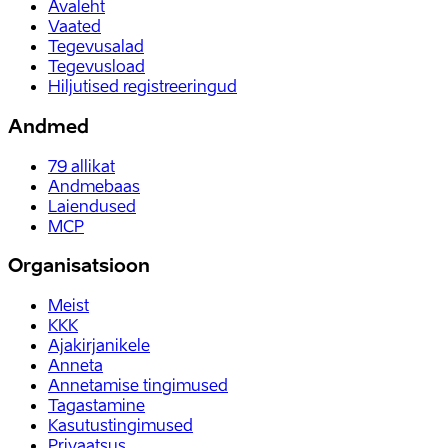
Avaleht
Vaated
Tegevusalad
Tegevusload
Hiljutised registreeringud
Andmed
79
allikat
Andmebaas
Laiendused
MCP
Organisatsioon
Meist
KKK
Ajakirjanikele
Anneta
Annetamise tingimused
Tagastamine
Kasutustingimused
Privaatsus