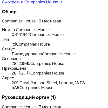
Смотреть в Companies House →
Обзор
Companies House · 3 мес назад
Номер Companies House
03141942
Companies House
Тип
ltd
Companies House
Статус
Ликвидирована
Companies House
Основана
28.12.1995
Companies House
Прекращена
28.11.2017
Companies House
Адрес
201 Great Portland Street, London, W1W
5AB
Companies House
Руководящий орган (1)
Companies House · 3 мес назад