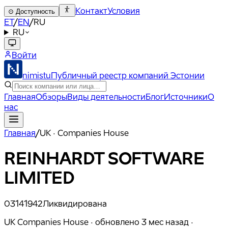
Контакт
Условия
⊙
Доступность
ET
/
EN
/
RU
RU
Войти
nimistu
Публичный реестр компаний Эстонии
Главная
Обзоры
Виды деятельности
Блог
Источники
О
нас
Главная
/
UK · Companies House
REINHARDT SOFTWARE
LIMITED
03141942
Ликвидирована
UK Companies House ·
обновлено
3 мес назад
·