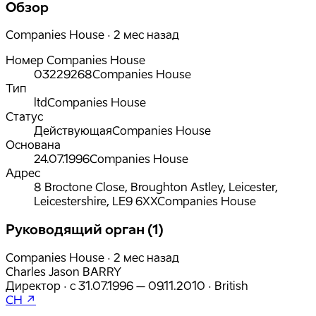
Обзор
Companies House · 2 мес назад
Номер Companies House
03229268
Companies House
Тип
ltd
Companies House
Статус
Действующая
Companies House
Основана
24.07.1996
Companies House
Адрес
8 Broctone Close, Broughton Astley, Leicester,
Leicestershire, LE9 6XX
Companies House
Руководящий орган (1)
Companies House · 2 мес назад
Charles Jason BARRY
Директор
·
с
31.07.1996
– 09.11.2010
·
British
CH ↗