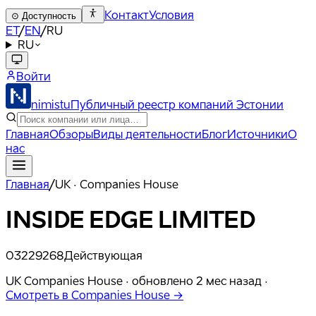
Контакт
Условия
⊙
Доступность
ET
/
EN
/
RU
RU
Войти
nimistu
Публичный реестр компаний Эстонии
Главная
Обзоры
Виды деятельности
Блог
Источники
О
нас
Главная
/
UK · Companies House
INSIDE EDGE LIMITED
03229268
Действующая
UK Companies House ·
обновлено
2 мес назад
·
Смотреть в Companies House →