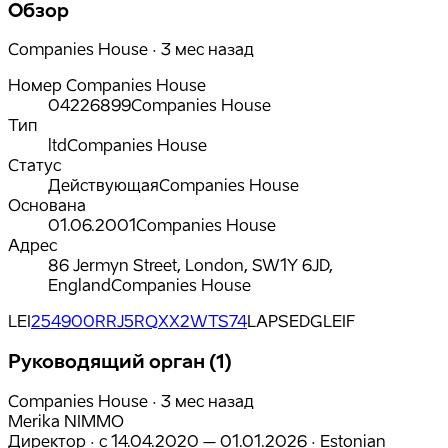
Обзор
Companies House · 3 мес назад
Номер Companies House
04226899
Companies House
Тип
ltd
Companies House
Статус
Действующая
Companies House
Основана
01.06.2001
Companies House
Адрес
86 Jermyn Street, London, SW1Y 6JD,
England
Companies House
LEI
254900RRJ5RQXX2WTS74
LAPSED
GLEIF
Руководящий орган (1)
Companies House · 3 мес назад
Merika NIMMO
Директор
·
с
14.04.2020
– 01.01.2026
·
Estonian