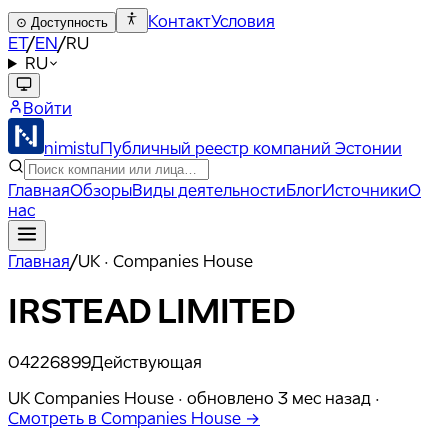
Контакт
Условия
⊙
Доступность
ET
/
EN
/
RU
RU
Войти
nimistu
Публичный реестр компаний Эстонии
Главная
Обзоры
Виды деятельности
Блог
Источники
О
нас
Главная
/
UK · Companies House
IRSTEAD LIMITED
04226899
Действующая
UK Companies House ·
обновлено
3 мес назад
·
Смотреть в Companies House →