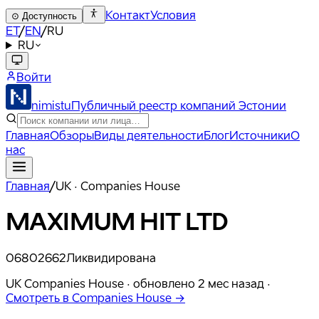
Контакт
Условия
⊙
Доступность
ET
/
EN
/
RU
RU
Войти
nimistu
Публичный реестр компаний Эстонии
Главная
Обзоры
Виды деятельности
Блог
Источники
О
нас
Главная
/
UK · Companies House
MAXIMUM HIT LTD
06802662
Ликвидирована
UK Companies House ·
обновлено
2 мес назад
·
Смотреть в Companies House →