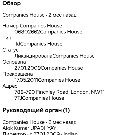
Обзор
Companies House · 2 мес назад
Номер Companies House
06802662
Companies House
Тип
ltd
Companies House
Статус
Ликвидирована
Companies House
Основана
27.01.2009
Companies House
Прекращена
17.05.2011
Companies House
Адрес
788-790 Finchley Road, London, NW11
7TJ
Companies House
Руководящий орган (1)
Companies House · 2 мес назад
Alok Kumar UPADHYAY
Директор
·
с
27.01.2009
·
Indian