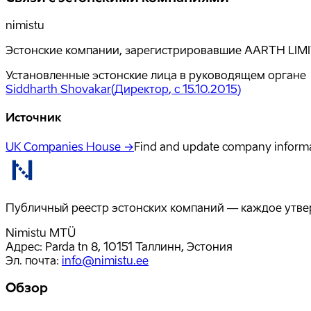
nimistu
Эстонские компании, зарегистрировавшие AARTH LIMIT
Установленные эстонские лица в руководящем органе
Siddharth Shovakar
(
Директор
, с 15.10.2015
)
Источник
UK Companies House →
Find and update company inform
Публичный реестр эстонских компаний — каждое утвер
Nimistu MTÜ
Адрес: Parda tn 8, 10151 Таллинн, Эстония
Эл. почта
:
info@nimistu.ee
Обзор