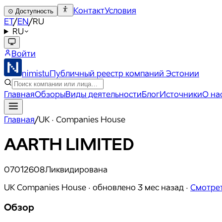
Контакт
Условия
⊙
Доступность
ET
/
EN
/
RU
RU
Войти
nimistu
Публичный реестр компаний Эстонии
Главная
Обзоры
Виды деятельности
Блог
Источники
О на
Главная
/
UK · Companies House
AARTH LIMITED
07012608
Ликвидирована
UK Companies House ·
обновлено
3 мес назад
·
Смотрет
Обзор