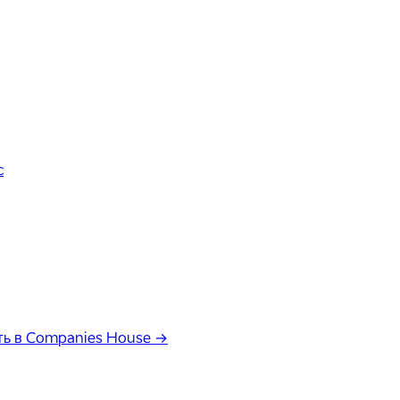
с
ь в Companies House →