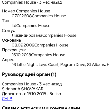
Companies House · 3 мес назад
Номер Companies House
07012608
Companies House
Тип
ltd
Companies House
Статус
Ликвидирована
Companies House
Основана
08.09.2009
Companies House
Прекращена
16.10.2018
Companies House
Адрес
16 Little Night, Leys Court, Pegrum Drive, St Albans,
Руководящий орган (1)
Companies House · 3 мес назад
Siddharth SHOVAKAR
Директор
·
с
15.10.2015
·
British
CH ↗
Связи с эстонскими компаниями