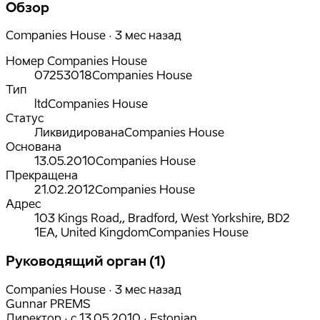
Обзор
Companies House · 3 мес назад
Номер Companies House
07253018
Companies House
Тип
ltd
Companies House
Статус
Ликвидирована
Companies House
Основана
13.05.2010
Companies House
Прекращена
21.02.2012
Companies House
Адрес
103 Kings Road,, Bradford, West Yorkshire, BD2
1EA, United Kingdom
Companies House
Руководящий орган (1)
Companies House · 3 мес назад
Gunnar PREMS
Директор
·
с
13.05.2010
·
Estonian