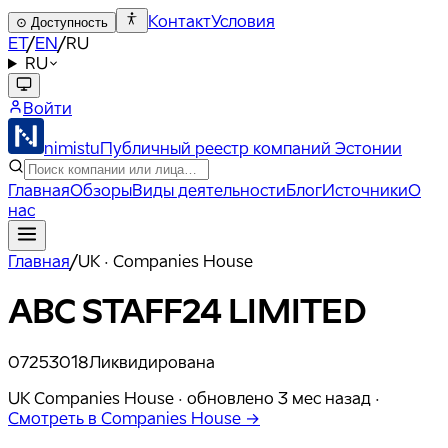
Контакт
Условия
⊙
Доступность
ET
/
EN
/
RU
RU
Войти
nimistu
Публичный реестр компаний Эстонии
Главная
Обзоры
Виды деятельности
Блог
Источники
О
нас
Главная
/
UK · Companies House
ABC STAFF24 LIMITED
07253018
Ликвидирована
UK Companies House ·
обновлено
3 мес назад
·
Смотреть в Companies House →