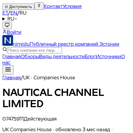
Контакт
Условия
⊙
Доступность
ET
/
EN
/
RU
RU
Войти
nimistu
Публичный реестр компаний Эстонии
Главная
Обзоры
Виды деятельности
Блог
Источники
О
нас
Главная
/
UK · Companies House
NAUTICAL CHANNEL
LIMITED
07475911
Действующая
UK Companies House ·
обновлено
3 мес назад
·