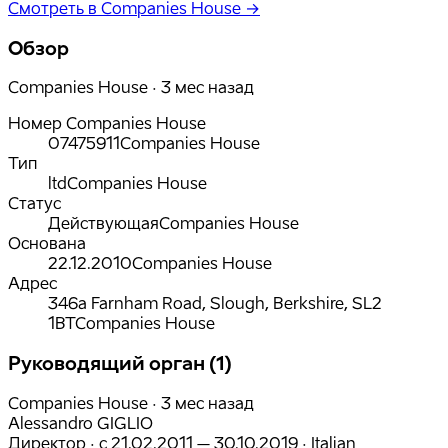
Смотреть в Companies House →
Обзор
Companies House · 3 мес назад
Номер Companies House
07475911
Companies House
Тип
ltd
Companies House
Статус
Действующая
Companies House
Основана
22.12.2010
Companies House
Адрес
346a Farnham Road, Slough, Berkshire, SL2
1BT
Companies House
Руководящий орган (1)
Companies House · 3 мес назад
Alessandro GIGLIO
Директор
·
с
21.02.2011
– 30.10.2019
·
Italian