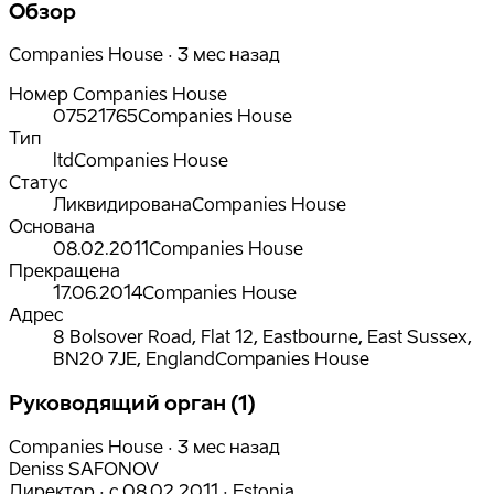
Обзор
Companies House · 3 мес назад
Номер Companies House
07521765
Companies House
Тип
ltd
Companies House
Статус
Ликвидирована
Companies House
Основана
08.02.2011
Companies House
Прекращена
17.06.2014
Companies House
Адрес
8 Bolsover Road, Flat 12, Eastbourne, East Sussex,
BN20 7JE, England
Companies House
Руководящий орган (1)
Companies House · 3 мес назад
Deniss SAFONOV
Директор
·
с
08.02.2011
·
Estonia