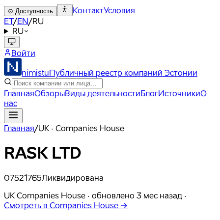
Контакт
Условия
⊙
Доступность
ET
/
EN
/
RU
RU
Войти
nimistu
Публичный реестр компаний Эстонии
Главная
Обзоры
Виды деятельности
Блог
Источники
О
нас
Главная
/
UK · Companies House
RASK LTD
07521765
Ликвидирована
UK Companies House ·
обновлено
3 мес назад
·
Смотреть в Companies House →