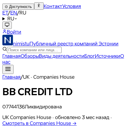
Контакт
Условия
⊙
Доступность
ET
/
EN
/
RU
RU
Войти
nimistu
Публичный реестр компаний Эстонии
Главная
Обзоры
Виды деятельности
Блог
Источники
О
нас
Главная
/
UK · Companies House
BB CREDIT LTD
07744136
Ликвидирована
UK Companies House ·
обновлено
3 мес назад
·
Смотреть в Companies House →