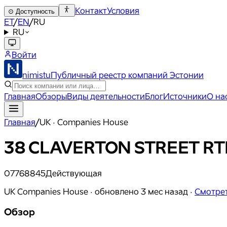
Контакт
Условия
⊙
Доступность
ET
/
EN
/
RU
RU
Войти
nimistu
Публичный реестр компаний Эстонии
Главная
Обзоры
Виды деятельности
Блог
Источники
О на
Главная
/
UK · Companies House
38 CLAVERTON STREET R
07768845
Действующая
UK Companies House ·
обновлено
3 мес назад
·
Смотрет
Обзор