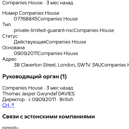
Companies House · 3 мес назад
Номер Companies House
07768845
Companies House
Тип
private-limited-guarant-nsc
Companies House
Статус
Действующая
Companies House
Основана
09.09.2011
Companies House
Адрес
38 Claverton Street, London, SW1V 3AU
Companies 
Руководящий орган (1)
Companies House · 3 мес назад
Thomas Jasper Gwyndaf DAVIES
Директор
·
с
09.09.2011
·
British
CH ↗
Связи с эстонскими компаниями
nimistu