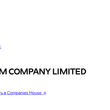
с
TM COMPANY LIMITED
ь в Companies House →