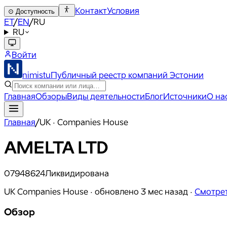
Контакт
Условия
⊙
Доступность
ET
/
EN
/
RU
RU
Войти
nimistu
Публичный реестр компаний Эстонии
Главная
Обзоры
Виды деятельности
Блог
Источники
О на
Главная
/
UK · Companies House
AMELTA LTD
07948624
Ликвидирована
UK Companies House ·
обновлено
3 мес назад
·
Смотрет
Обзор