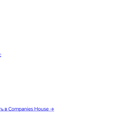
с
ь в Companies House →