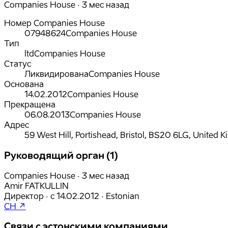
Companies House · 3 мес назад
Номер Companies House
07948624
Companies House
Тип
ltd
Companies House
Статус
Ликвидирована
Companies House
Основана
14.02.2012
Companies House
Прекращена
06.08.2013
Companies House
Адрес
59 West Hill, Portishead, Bristol, BS20 6LG, United
Руководящий орган (1)
Companies House · 3 мес назад
Amir FATKULLIN
Директор
·
с
14.02.2012
·
Estonian
CH ↗
Связи с эстонскими компаниями