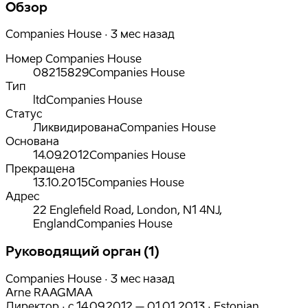
Обзор
Companies House · 3 мес назад
Номер Companies House
08215829
Companies House
Тип
ltd
Companies House
Статус
Ликвидирована
Companies House
Основана
14.09.2012
Companies House
Прекращена
13.10.2015
Companies House
Адрес
22 Englefield Road, London, N1 4NJ,
England
Companies House
Руководящий орган (1)
Companies House · 3 мес назад
Arne RAAGMAA
Директор
·
с
14.09.2012
– 01.01.2013
·
Estonian