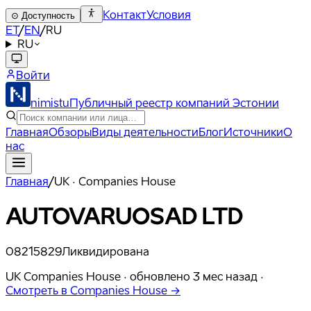
Контакт
Условия
⊙
Доступность
ET
/
EN
/
RU
RU
Войти
nimistu
Публичный реестр компаний Эстонии
Главная
Обзоры
Виды деятельности
Блог
Источники
О
нас
Главная
/
UK · Companies House
AUTOVARUOSAD LTD
08215829
Ликвидирована
UK Companies House ·
обновлено
3 мес назад
·
Смотреть в Companies House →