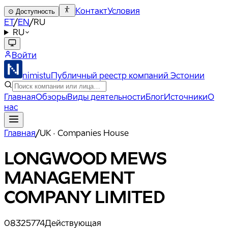
Контакт
Условия
⊙
Доступность
ET
/
EN
/
RU
RU
Войти
nimistu
Публичный реестр компаний Эстонии
Главная
Обзоры
Виды деятельности
Блог
Источники
О
нас
Главная
/
UK · Companies House
LONGWOOD MEWS
MANAGEMENT
COMPANY LIMITED
08325774
Действующая