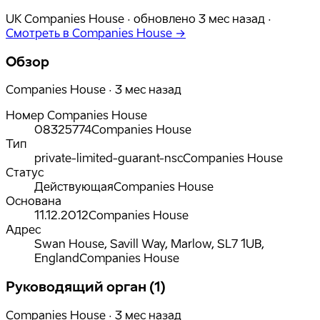
UK Companies House ·
обновлено
3 мес назад
·
Смотреть в Companies House →
Обзор
Companies House · 3 мес назад
Номер Companies House
08325774
Companies House
Тип
private-limited-guarant-nsc
Companies House
Статус
Действующая
Companies House
Основана
11.12.2012
Companies House
Адрес
Swan House, Savill Way, Marlow, SL7 1UB,
England
Companies House
Руководящий орган (1)
Companies House · 3 мес назад