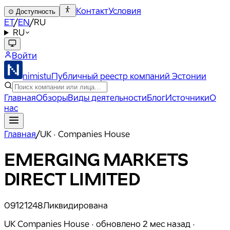
Контакт
Условия
⊙
Доступность
ET
/
EN
/
RU
RU
Войти
nimistu
Публичный реестр компаний Эстонии
Главная
Обзоры
Виды деятельности
Блог
Источники
О
нас
Главная
/
UK · Companies House
EMERGING MARKETS
DIRECT LIMITED
09121248
Ликвидирована
UK Companies House ·
обновлено
2 мес назад
·