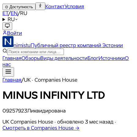
Контакт
Условия
⊙
Доступность
ET
/
EN
/
RU
RU
Войти
nimistu
Публичный реестр компаний Эстонии
Главная
Обзоры
Виды деятельности
Блог
Источники
О
нас
Главная
/
UK · Companies House
MINUS INFINITY LTD
09257923
Ликвидирована
UK Companies House ·
обновлено
3 мес назад
·
Смотреть в Companies House →