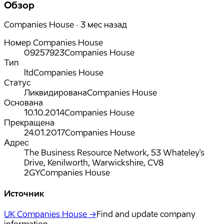
Обзор
Companies House · 3 мес назад
Номер Companies House
09257923
Companies House
Тип
ltd
Companies House
Статус
Ликвидирована
Companies House
Основана
10.10.2014
Companies House
Прекращена
24.01.2017
Companies House
Адрес
The Business Resource Network, 53 Whateley's
Drive, Kenilworth, Warwickshire, CV8
2GY
Companies House
Источник
UK Companies House →
Find and update company
information