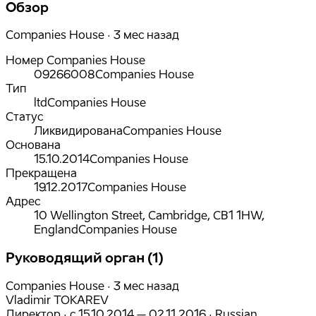
Обзор
Companies House · 3 мес назад
Номер Companies House
09266008
Companies House
Тип
ltd
Companies House
Статус
Ликвидирована
Companies House
Основана
15.10.2014
Companies House
Прекращена
19.12.2017
Companies House
Адрес
10 Wellington Street, Cambridge, CB1 1HW,
England
Companies House
Руководящий орган (1)
Companies House · 3 мес назад
Vladimir TOKAREV
Директор
·
с
15.10.2014
– 02.11.2016
·
Russian