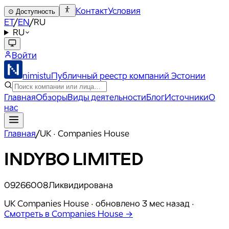
Контакт
Условия
⊙
Доступность
ET
/
EN
/
RU
RU
Войти
nimistu
Публичный реестр компаний Эстонии
Главная
Обзоры
Виды деятельности
Блог
Источники
О
нас
Главная
/
UK · Companies House
INDYBO LIMITED
09266008
Ликвидирована
UK Companies House ·
обновлено
3 мес назад
·
Смотреть в Companies House →