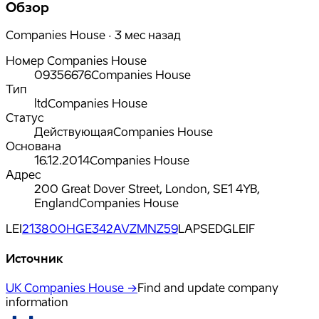
Обзор
Companies House · 3 мес назад
Номер Companies House
09356676
Companies House
Тип
ltd
Companies House
Статус
Действующая
Companies House
Основана
16.12.2014
Companies House
Адрес
200 Great Dover Street, London, SE1 4YB,
England
Companies House
LEI
213800HGE342AVZMNZ59
LAPSED
GLEIF
Источник
UK Companies House →
Find and update company
information