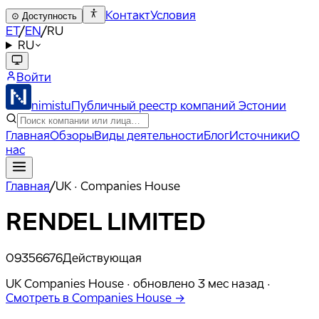
Контакт
Условия
⊙
Доступность
ET
/
EN
/
RU
RU
Войти
nimistu
Публичный реестр компаний Эстонии
Главная
Обзоры
Виды деятельности
Блог
Источники
О
нас
Главная
/
UK · Companies House
RENDEL LIMITED
09356676
Действующая
UK Companies House ·
обновлено
3 мес назад
·
Смотреть в Companies House →