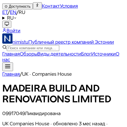
Контакт
Условия
⊙
Доступность
ET
/
EN
/
RU
RU
Войти
nimistu
Публичный реестр компаний Эстонии
Главная
Обзоры
Виды деятельности
Блог
Источники
О
нас
Главная
/
UK · Companies House
MADEIRA BUILD AND
RENOVATIONS LIMITED
09917049
Ликвидирована
UK Companies House ·
обновлено
3 мес назад
·