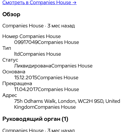
Смотреть в Companies House →
Обзор
Companies House · 3 мес назад
Номер Companies House
09917049
Companies House
Тип
ltd
Companies House
Статус
Ликвидирована
Companies House
Основана
15.12.2015
Companies House
Прекращена
11.04.2017
Companies House
Адрес
75h Odhams Walk, London, WC2H 9SD, United
Kingdom
Companies House
Руководящий орган (1)
Companies House · 3 мес назад