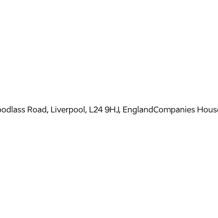
oodlass Road, Liverpool, L24 9HJ, England
Companies Hous