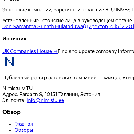
Эстонские компании, зарегистрировавшие BLU INVEST 
Установленные эстонские лица в руководящем органе
Don Samantha Srinath Hulathduwa
(
Директор
, с 15.12.20
Источник
UK Companies House →
Find and update company inform
Публичный реестр эстонских компаний — каждое утвер
Nimistu MTÜ
Адрес: Parda tn 8, 10151 Таллинн, Эстония
Эл. почта
:
info@nimistu.ee
Обзор
Главная
Обзоры