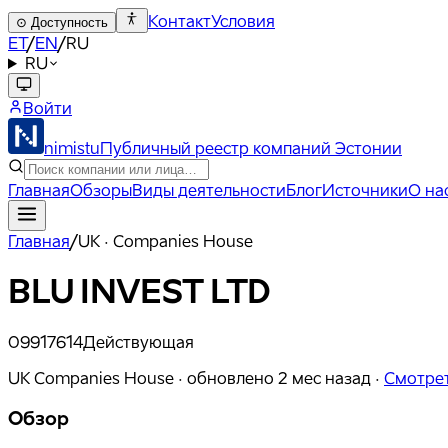
Контакт
Условия
⊙
Доступность
ET
/
EN
/
RU
RU
Войти
nimistu
Публичный реестр компаний Эстонии
Главная
Обзоры
Виды деятельности
Блог
Источники
О на
Главная
/
UK · Companies House
BLU INVEST LTD
09917614
Действующая
UK Companies House ·
обновлено
2 мес назад
·
Смотрет
Обзор