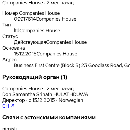
Companies House · 2 мес назад
Номер Companies House
09917614
Companies House
Тип
ltd
Companies House
Статус
Действующая
Companies House
Основана
15.12.2015
Companies House
Адрес
Business First Centre (Block B) 23 Goodlass Road, G
Руководящий орган (1)
Companies House · 2 мес назад
Don Samantha Srinath HULATHDUWA
Директор
·
с
15.12.2015
·
Norwegian
CH ↗
Связи с эстонскими компаниями
nimistu