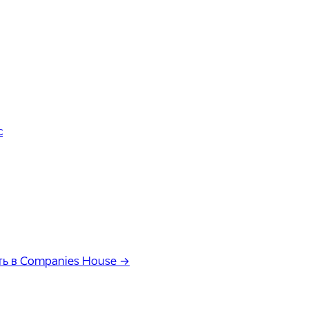
с
ь в Companies House →