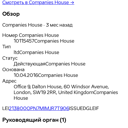
Смотреть в Companies House →
Обзор
Companies House · 3 мес назад
Номер Companies House
10115457
Companies House
Тип
ltd
Companies House
Статус
Действующая
Companies House
Основана
10.04.2016
Companies House
Адрес
Office 9, Dalton House, 60 Windsor Avenue,
London, SW19 2RR, United Kingdom
Companies
House
LEI
213800OPN7MIMJR7T906
ISSUED
GLEIF
Руководящий орган (1)