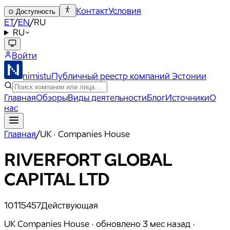
Контакт
Условия
⊙
Доступность
ET
/
EN
/
RU
RU
Войти
nimistu
Публичный реестр компаний Эстонии
Главная
Обзоры
Виды деятельности
Блог
Источники
О
нас
Главная
/
UK · Companies House
RIVERFORT GLOBAL
CAPITAL LTD
10115457
Действующая
UK Companies House ·
обновлено
3 мес назад
·