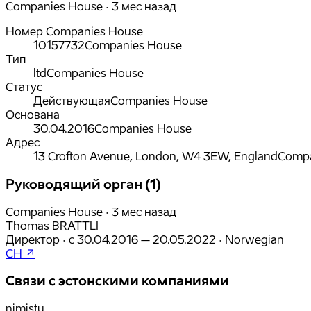
Companies House · 3 мес назад
Номер Companies House
10157732
Companies House
Тип
ltd
Companies House
Статус
Действующая
Companies House
Основана
30.04.2016
Companies House
Адрес
13 Crofton Avenue, London, W4 3EW, England
Compa
Руководящий орган (1)
Companies House · 3 мес назад
Thomas BRATTLI
Директор
·
с
30.04.2016
– 20.05.2022
·
Norwegian
CH ↗
Связи с эстонскими компаниями
nimistu