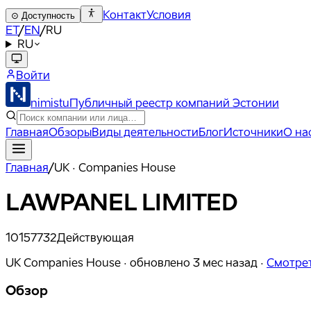
Контакт
Условия
⊙
Доступность
ET
/
EN
/
RU
RU
Войти
nimistu
Публичный реестр компаний Эстонии
Главная
Обзоры
Виды деятельности
Блог
Источники
О на
Главная
/
UK · Companies House
LAWPANEL LIMITED
10157732
Действующая
UK Companies House ·
обновлено
3 мес назад
·
Смотрет
Обзор