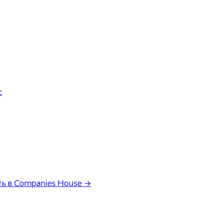
с
ь в Companies House →