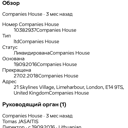
Обзор
Companies House · 3 мес назад
Номер Companies House
10382937
Companies House
Тип
ltd
Companies House
Статус
Ликвидирована
Companies House
Основана
19.09.2016
Companies House
Прекращена
27.02.2018
Companies House
Адрес
21 Skylines Village, Limeharbour, London, E14 9TS,
United Kingdom
Companies House
Руководящий орган (1)
Companies House · 3 мес назад
Tomas JASAITIS
Директор
·
с
19.09.2016
·
Lithuanian