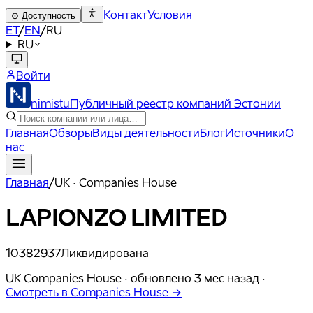
Контакт
Условия
⊙
Доступность
ET
/
EN
/
RU
RU
Войти
nimistu
Публичный реестр компаний Эстонии
Главная
Обзоры
Виды деятельности
Блог
Источники
О
нас
Главная
/
UK · Companies House
LAPIONZO LIMITED
10382937
Ликвидирована
UK Companies House ·
обновлено
3 мес назад
·
Смотреть в Companies House →