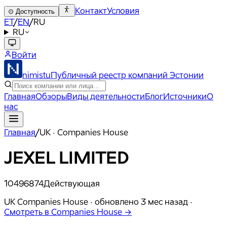
Контакт
Условия
⊙
Доступность
ET
/
EN
/
RU
RU
Войти
nimistu
Публичный реестр компаний Эстонии
Главная
Обзоры
Виды деятельности
Блог
Источники
О
нас
Главная
/
UK · Companies House
JEXEL LIMITED
10496874
Действующая
UK Companies House ·
обновлено
3 мес назад
·
Смотреть в Companies House →