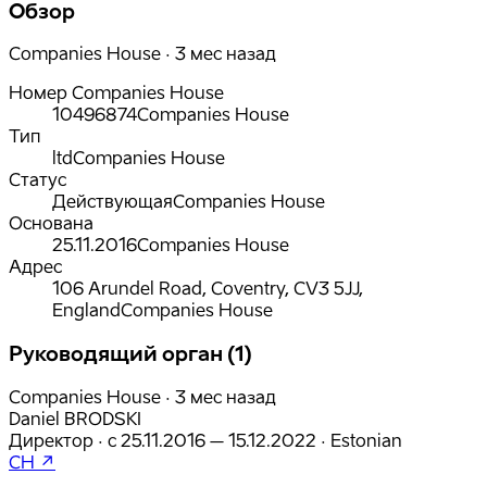
Обзор
Companies House · 3 мес назад
Номер Companies House
10496874
Companies House
Тип
ltd
Companies House
Статус
Действующая
Companies House
Основана
25.11.2016
Companies House
Адрес
106 Arundel Road, Coventry, CV3 5JJ,
England
Companies House
Руководящий орган (1)
Companies House · 3 мес назад
Daniel BRODSKI
Директор
·
с
25.11.2016
– 15.12.2022
·
Estonian
CH ↗