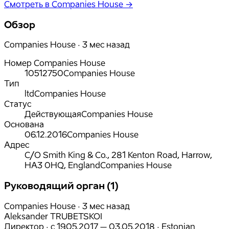
Смотреть в Companies House →
Обзор
Companies House · 3 мес назад
Номер Companies House
10512750
Companies House
Тип
ltd
Companies House
Статус
Действующая
Companies House
Основана
06.12.2016
Companies House
Адрес
C/O Smith King & Co., 281 Kenton Road, Harrow,
HA3 0HQ, England
Companies House
Руководящий орган (1)
Companies House · 3 мес назад
Aleksander TRUBETSKOI
Директор
·
с
19.05.2017
– 03.05.2018
·
Estonian