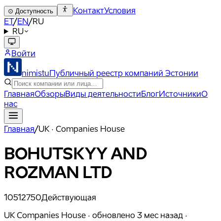
Контакт
Условия
⊙
Доступность
ET
/
EN
/
RU
RU
Войти
nimistu
Публичный реестр компаний Эстонии
Главная
Обзоры
Виды деятельности
Блог
Источники
О
нас
Главная
/
UK · Companies House
BOHUTSKYY AND
ROZMAN LTD
10512750
Действующая
UK Companies House ·
обновлено
3 мес назад
·