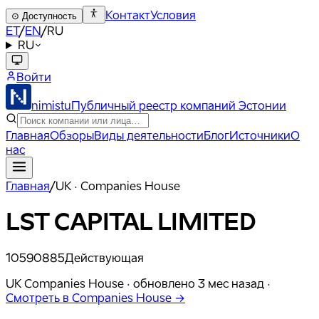
Контакт
Условия
⊙
Доступность
ET
/
EN
/
RU
RU
Войти
nimistu
Публичный реестр компаний Эстонии
Главная
Обзоры
Виды деятельности
Блог
Источники
О
нас
Главная
/
UK · Companies House
LST CAPITAL LIMITED
10590885
Действующая
UK Companies House ·
обновлено
3 мес назад
·
Смотреть в Companies House →