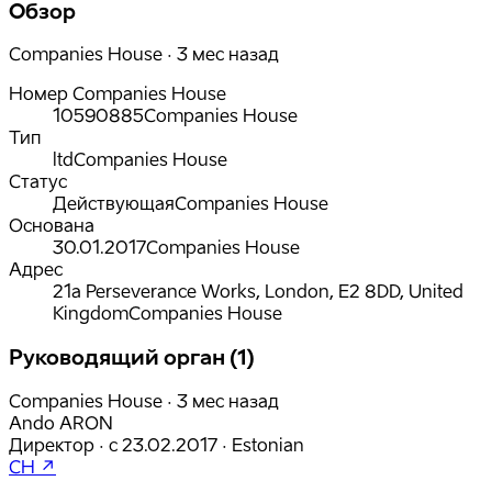
Обзор
Companies House · 3 мес назад
Номер Companies House
10590885
Companies House
Тип
ltd
Companies House
Статус
Действующая
Companies House
Основана
30.01.2017
Companies House
Адрес
21a Perseverance Works, London, E2 8DD, United
Kingdom
Companies House
Руководящий орган (1)
Companies House · 3 мес назад
Ando ARON
Директор
·
с
23.02.2017
·
Estonian
CH ↗