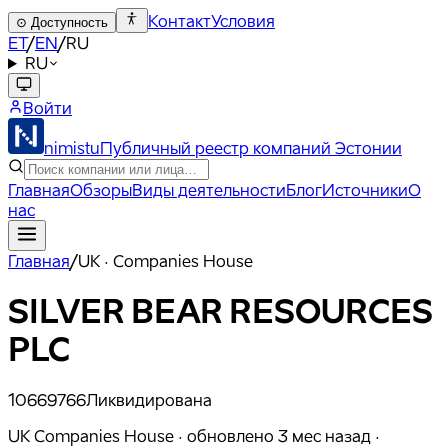
Контакт
Условия
⊙
Доступность
ET
/
EN
/
RU
RU
Войти
nimistu
Публичный реестр компаний Эстонии
Главная
Обзоры
Виды деятельности
Блог
Источники
О
нас
Главная
/
UK · Companies House
SILVER BEAR RESOURCES
PLC
10669766
Ликвидирована
UK Companies House ·
обновлено
3 мес назад
·