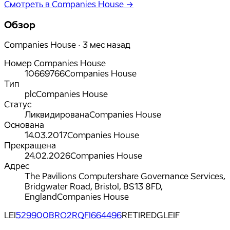
Смотреть в Companies House →
Обзор
Companies House · 3 мес назад
Номер Companies House
10669766
Companies House
Тип
plc
Companies House
Статус
Ликвидирована
Companies House
Основана
14.03.2017
Companies House
Прекращена
24.02.2026
Companies House
Адрес
The Pavilions Computershare Governance Services,
Bridgwater Road, Bristol, BS13 8FD,
England
Companies House
LEI
529900BRO2RQFI664496
RETIRED
GLEIF