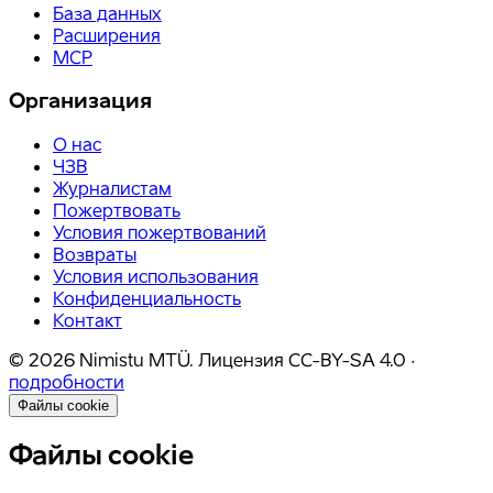
База данных
Расширения
MCP
Организация
О нас
ЧЗВ
Журналистам
Пожертвовать
Условия пожертвований
Возвраты
Условия использования
Конфиденциальность
Контакт
©
2026
Nimistu MTÜ.
Лицензия
CC-BY-SA 4.0
·
подробности
Файлы cookie
Файлы cookie