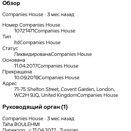
Обзор
Companies House · 3 мес назад
Номер Companies House
10721471
Companies House
Тип
ltd
Companies House
Статус
Ликвидирована
Companies House
Основана
11.04.2017
Companies House
Прекращена
10.09.2019
Companies House
Адрес
71-75 Shelton Street, Covent Garden, London,
WC2H 9JQ, United Kingdom
Companies House
Руководящий орган (1)
Companies House · 3 мес назад
Taha BOULEHMI
Директор
·
с
11.04.2017
·
Tunisian