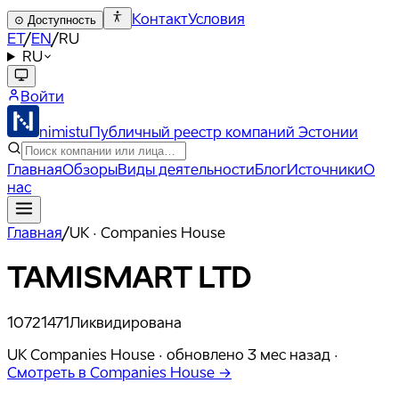
Контакт
Условия
⊙
Доступность
ET
/
EN
/
RU
RU
Войти
nimistu
Публичный реестр компаний Эстонии
Главная
Обзоры
Виды деятельности
Блог
Источники
О
нас
Главная
/
UK · Companies House
TAMISMART LTD
10721471
Ликвидирована
UK Companies House ·
обновлено
3 мес назад
·
Смотреть в Companies House →