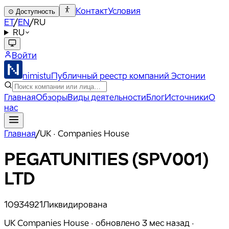
Контакт
Условия
⊙
Доступность
ET
/
EN
/
RU
RU
Войти
nimistu
Публичный реестр компаний Эстонии
Главная
Обзоры
Виды деятельности
Блог
Источники
О
нас
Главная
/
UK · Companies House
PEGATUNITIES (SPV001)
LTD
10934921
Ликвидирована
UK Companies House ·
обновлено
3 мес назад
·