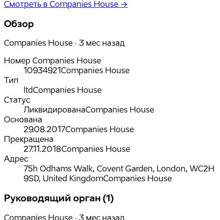
Смотреть в Companies House →
Обзор
Companies House · 3 мес назад
Номер Companies House
10934921
Companies House
Тип
ltd
Companies House
Статус
Ликвидирована
Companies House
Основана
29.08.2017
Companies House
Прекращена
27.11.2018
Companies House
Адрес
75h Odhams Walk, Covent Garden, London, WC2H
9SD, United Kingdom
Companies House
Руководящий орган (1)
Companies House · 3 мес назад