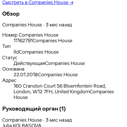
Смотреть в Companies House →
Обзор
Companies House · 3 мес назад
Номер Companies House
11162791
Companies House
Тип
ltd
Companies House
Статус
Действующая
Companies House
Основана
22.01.2018
Companies House
Адрес
160 Cranston Court 56 Bloemfontein Road,
London, W12 7FH, United Kingdom
Companies
House
Руководящий орган (1)
Companies House · 3 мес назад
Julia KOLBASOVA