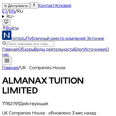
Контакт
Условия
⊙
Доступность
ET
/
EN
/
RU
RU
Войти
nimistu
Публичный реестр компаний Эстонии
Главная
Обзоры
Виды деятельности
Блог
Источники
О
нас
Главная
/
UK · Companies House
ALMANAX TUITION
LIMITED
11162791
Действующая
UK Companies House ·
обновлено
3 мес назад
·