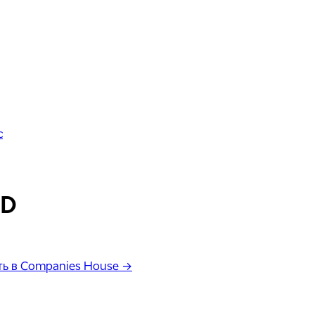
с
ED
ь в Companies House →