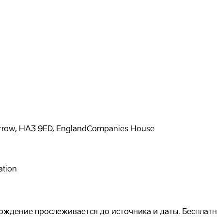
rrow, HA3 9ED, England
Companies House
ation
ждение прослеживается до источника и даты. Бесплатно