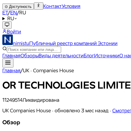
Контакт
Условия
⊙
Доступность
ET
/
EN
/
RU
RU
Войти
nimistu
Публичный реестр компаний Эстонии
Главная
Обзоры
Виды деятельности
Блог
Источники
О на
Главная
/
UK · Companies House
OR TECHNOLOGIES LIMIT
11249514
Ликвидирована
UK Companies House ·
обновлено
3 мес назад
·
Смотрет
Обзор