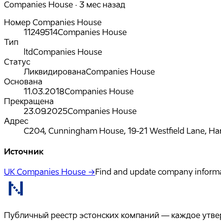
Companies House · 3 мес назад
Номер Companies House
11249514
Companies House
Тип
ltd
Companies House
Статус
Ликвидирована
Companies House
Основана
11.03.2018
Companies House
Прекращена
23.09.2025
Companies House
Адрес
C204, Cunningham House, 19-21 Westfield Lane, Ha
Источник
UK Companies House →
Find and update company inform
Публичный реестр эстонских компаний — каждое утвер