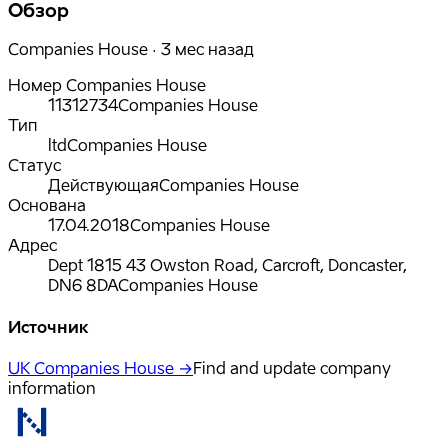
Обзор
Companies House · 3 мес назад
Номер Companies House
11312734
Companies House
Тип
ltd
Companies House
Статус
Действующая
Companies House
Основана
17.04.2018
Companies House
Адрес
Dept 1815 43 Owston Road, Carcroft, Doncaster,
DN6 8DA
Companies House
Источник
UK Companies House →
Find and update company
information