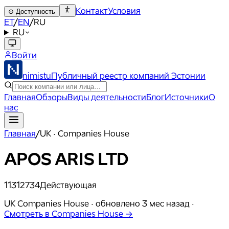
Контакт
Условия
⊙
Доступность
ET
/
EN
/
RU
RU
Войти
nimistu
Публичный реестр компаний Эстонии
Главная
Обзоры
Виды деятельности
Блог
Источники
О
нас
Главная
/
UK · Companies House
APOS ARIS LTD
11312734
Действующая
UK Companies House ·
обновлено
3 мес назад
·
Смотреть в Companies House →