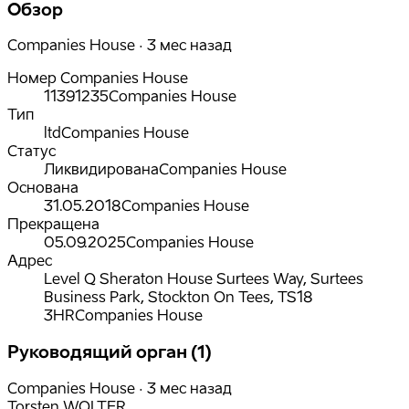
Обзор
Companies House · 3 мес назад
Номер Companies House
11391235
Companies House
Тип
ltd
Companies House
Статус
Ликвидирована
Companies House
Основана
31.05.2018
Companies House
Прекращена
05.09.2025
Companies House
Адрес
Level Q Sheraton House Surtees Way, Surtees
Business Park, Stockton On Tees, TS18
3HR
Companies House
Руководящий орган (1)
Companies House · 3 мес назад
Torsten WOLTER