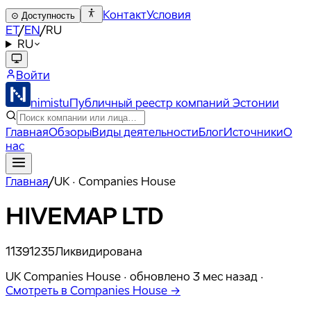
Контакт
Условия
⊙
Доступность
ET
/
EN
/
RU
RU
Войти
nimistu
Публичный реестр компаний Эстонии
Главная
Обзоры
Виды деятельности
Блог
Источники
О
нас
Главная
/
UK · Companies House
HIVEMAP LTD
11391235
Ликвидирована
UK Companies House ·
обновлено
3 мес назад
·
Смотреть в Companies House →