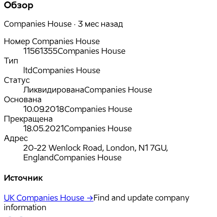
Обзор
Companies House · 3 мес назад
Номер Companies House
11561355
Companies House
Тип
ltd
Companies House
Статус
Ликвидирована
Companies House
Основана
10.09.2018
Companies House
Прекращена
18.05.2021
Companies House
Адрес
20-22 Wenlock Road, London, N1 7GU,
England
Companies House
Источник
UK Companies House →
Find and update company
information