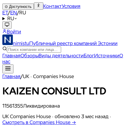
Контакт
Условия
⊙
Доступность
ET
/
EN
/
RU
RU
Войти
nimistu
Публичный реестр компаний Эстонии
Главная
Обзоры
Виды деятельности
Блог
Источники
О
нас
Главная
/
UK · Companies House
KAIZEN CONSULT LTD
11561355
Ликвидирована
UK Companies House ·
обновлено
3 мес назад
·
Смотреть в Companies House →