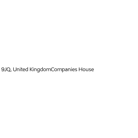
H 9JQ, United Kingdom
Companies House