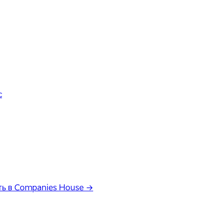
с
ь в Companies House →