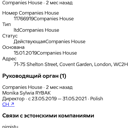
Companies House · 2 мес назад
Номер Companies House
11766919
Companies House
Тип
ltd
Companies House
Статус
Действующая
Companies House
Основана
15.01.2019
Companies House
Адрес
71-75 Shelton Street, Covent Garden, London, WC2
Руководящий орган (1)
Companies House · 2 мес назад
Monika Sylwia RYBAK
Директор
·
с
23.05.2019
– 31.05.2021
·
Polish
CH ↗
Связи с эстонскими компаниями
nimistu