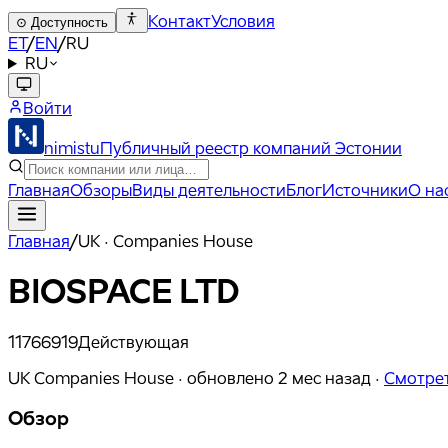
Контакт
Условия
⊙
Доступность
ET
/
EN
/
RU
RU
Войти
nimistu
Публичный реестр компаний Эстонии
Главная
Обзоры
Виды деятельности
Блог
Источники
О на
Главная
/
UK · Companies House
BIOSPACE LTD
11766919
Действующая
UK Companies House ·
обновлено
2 мес назад
·
Смотрет
Обзор