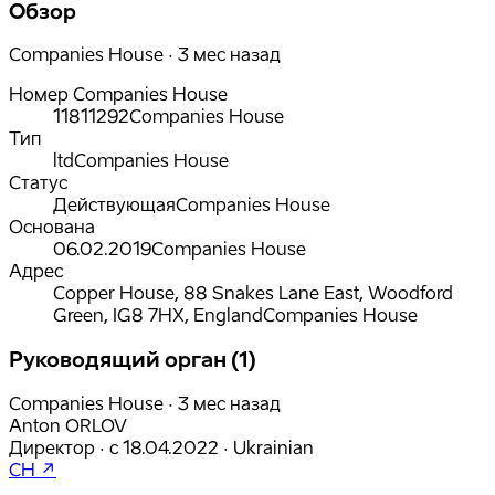
Обзор
Companies House · 3 мес назад
Номер Companies House
11811292
Companies House
Тип
ltd
Companies House
Статус
Действующая
Companies House
Основана
06.02.2019
Companies House
Адрес
Copper House, 88 Snakes Lane East, Woodford
Green, IG8 7HX, England
Companies House
Руководящий орган (1)
Companies House · 3 мес назад
Anton ORLOV
Директор
·
с
18.04.2022
·
Ukrainian
CH ↗