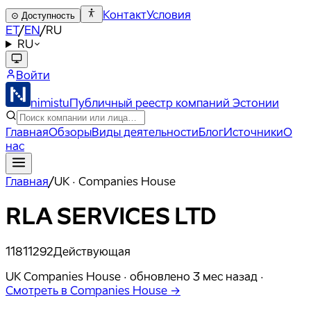
Контакт
Условия
⊙
Доступность
ET
/
EN
/
RU
RU
Войти
nimistu
Публичный реестр компаний Эстонии
Главная
Обзоры
Виды деятельности
Блог
Источники
О
нас
Главная
/
UK · Companies House
RLA SERVICES LTD
11811292
Действующая
UK Companies House ·
обновлено
3 мес назад
·
Смотреть в Companies House →