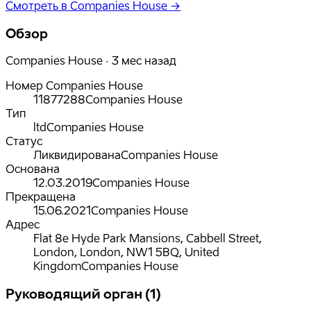
Смотреть в Companies House →
Обзор
Companies House · 3 мес назад
Номер Companies House
11877288
Companies House
Тип
ltd
Companies House
Статус
Ликвидирована
Companies House
Основана
12.03.2019
Companies House
Прекращена
15.06.2021
Companies House
Адрес
Flat 8e Hyde Park Mansions, Cabbell Street,
London, London, NW1 5BQ, United
Kingdom
Companies House
Руководящий орган (1)