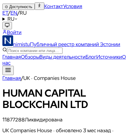
Контакт
Условия
⊙
Доступность
ET
/
EN
/
RU
RU
Войти
nimistu
Публичный реестр компаний Эстонии
Главная
Обзоры
Виды деятельности
Блог
Источники
О
нас
Главная
/
UK · Companies House
HUMAN CAPITAL
BLOCKCHAIN LTD
11877288
Ликвидирована
UK Companies House ·
обновлено
3 мес назад
·