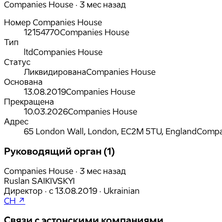
Companies House · 3 мес назад
Номер Companies House
12154770
Companies House
Тип
ltd
Companies House
Статус
Ликвидирована
Companies House
Основана
13.08.2019
Companies House
Прекращена
10.03.2026
Companies House
Адрес
65 London Wall, London, EC2M 5TU, England
Compa
Руководящий орган (1)
Companies House · 3 мес назад
Ruslan SAIKIVSKYI
Директор
·
с
13.08.2019
·
Ukrainian
CH ↗
Связи с эстонскими компаниями