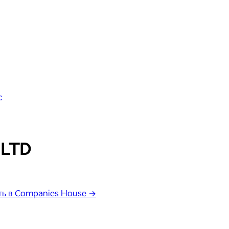
с
 LTD
ь в Companies House →