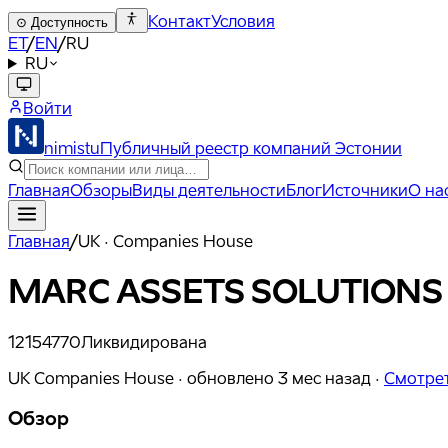
Контакт
Условия
⊙
Доступность
ET
/
EN
/
RU
RU
Войти
nimistu
Публичный реестр компаний Эстонии
Главная
Обзоры
Виды деятельности
Блог
Источники
О на
Главная
/
UK · Companies House
MARC ASSETS SOLUTIONS
12154770
Ликвидирована
UK Companies House ·
обновлено
3 мес назад
·
Смотрет
Обзор