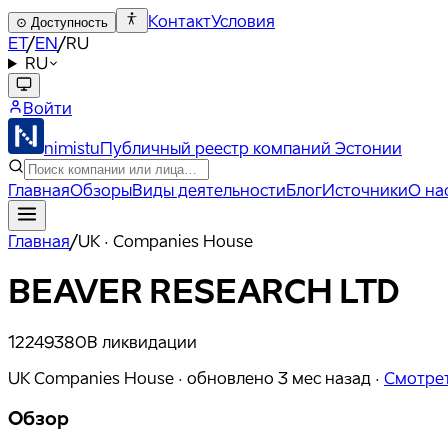
Контакт
Условия
⊙
Доступность
ET
/
EN
/
RU
RU
Войти
nimistu
Публичный реестр компаний Эстонии
Главная
Обзоры
Виды деятельности
Блог
Источники
О на
Главная
/
UK · Companies House
BEAVER RESEARCH LTD
12249380
В ликвидации
UK Companies House ·
обновлено
3 мес назад
·
Смотрет
Обзор