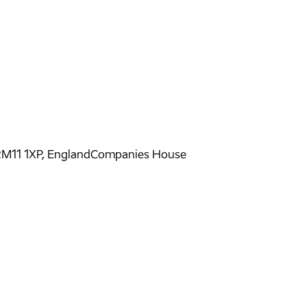
 RM11 1XP, England
Companies House