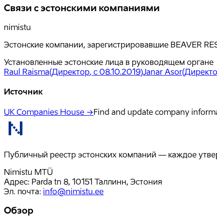
Связи с эстонскими компаниями
nimistu
Эстонские компании, зарегистрировавшие BEAVER RESE
Установленные эстонские лица в руководящем органе
Raul Raisma
(
Директор
, с 08.10.2019
)
Janar Asor
(
Директ
Источник
UK Companies House →
Find and update company inform
Публичный реестр эстонских компаний — каждое утвер
Nimistu MTÜ
Адрес: Parda tn 8, 10151 Таллинн, Эстония
Эл. почта
:
info@nimistu.ee
Обзор