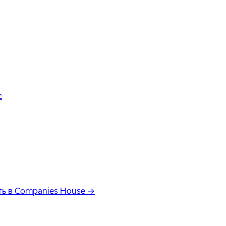
с
ь в Companies House →