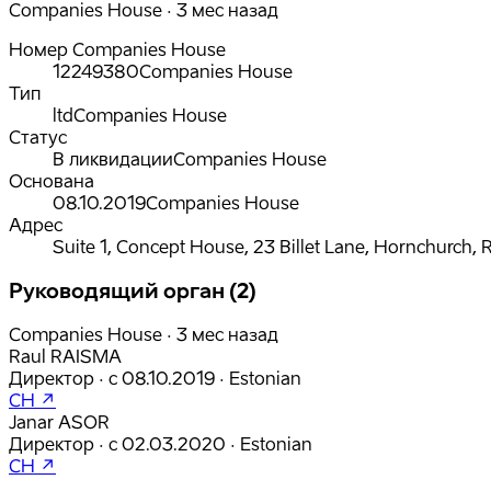
Companies House · 3 мес назад
Номер Companies House
12249380
Companies House
Тип
ltd
Companies House
Статус
В ликвидации
Companies House
Основана
08.10.2019
Companies House
Адрес
Suite 1, Concept House, 23 Billet Lane, Hornchurch,
Руководящий орган (2)
Companies House · 3 мес назад
Raul RAISMA
Директор
·
с
08.10.2019
·
Estonian
CH ↗
Janar ASOR
Директор
·
с
02.03.2020
·
Estonian
CH ↗