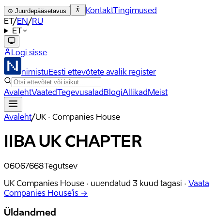
Kontakt
Tingimused
⊙
Juurdepääsetavus
ET
/
EN
/
RU
ET
Logi sisse
nimistu
Eesti ettevõtete avalik register
Avaleht
Vaated
Tegevusalad
Blogi
Allikad
Meist
Avaleht
/
UK · Companies House
IIBA UK CHAPTER
06067668
Tegutsev
UK Companies House ·
uuendatud
3 kuud tagasi
·
Vaata
Companies House'is →
Üldandmed