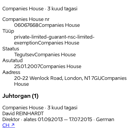
Companies House · 3 kuud tagasi
Companies House nr
06067668
Companies House
Tüüp
private-limited-guarant-nsc-limited-
exemption
Companies House
Staatus
Tegutsev
Companies House
Asutatud
25.01.2007
Companies House
Aadress
20-22 Wenlock Road, London, N1 7GU
Companies
House
Juhtorgan (1)
Companies House · 3 kuud tagasi
David REINHARDT
Direktor
·
alates
01.09.2013
– 17.07.2015
·
German
CH ↗