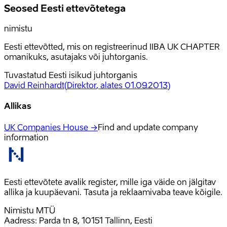
Seosed Eesti ettevõtetega
nimistu
Eesti ettevõtted, mis on registreerinud IIBA UK CHAPTER
omanikuks, asutajaks või juhtorganis.
Tuvastatud Eesti isikud juhtorganis
David Reinhardt
(
Direktor
, alates 01.09.2013
)
Allikas
UK Companies House →
Find and update company
information
Eesti ettevõtete avalik register, mille iga väide on jälgitav
allika ja kuupäevani. Tasuta ja reklaamivaba teave kõigile.
Nimistu MTÜ
Aadress: Parda tn 8, 10151 Tallinn, Eesti