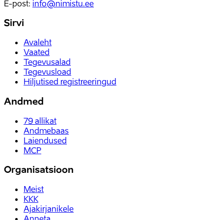
E-post
:
info@nimistu.ee
Sirvi
Avaleht
Vaated
Tegevusalad
Tegevusload
Hiljutised registreeringud
Andmed
79
allikat
Andmebaas
Laiendused
MCP
Organisatsioon
Meist
KKK
Ajakirjanikele
Anneta