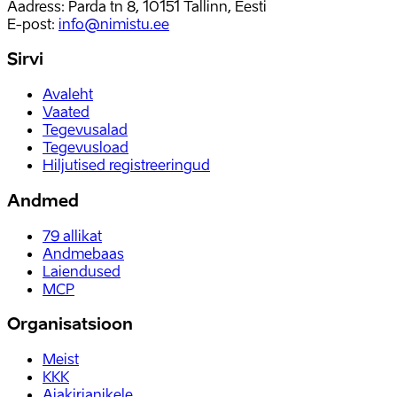
Aadress: Parda tn 8, 10151 Tallinn, Eesti
E-post
:
info@nimistu.ee
Sirvi
Avaleht
Vaated
Tegevusalad
Tegevusload
Hiljutised registreeringud
Andmed
79
allikat
Andmebaas
Laiendused
MCP
Organisatsioon
Meist
KKK
Ajakirjanikele