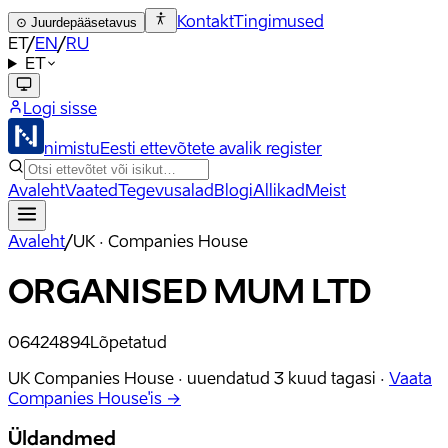
Kontakt
Tingimused
⊙
Juurdepääsetavus
ET
/
EN
/
RU
ET
Logi sisse
nimistu
Eesti ettevõtete avalik register
Avaleht
Vaated
Tegevusalad
Blogi
Allikad
Meist
Avaleht
/
UK · Companies House
ORGANISED MUM LTD
06424894
Lõpetatud
UK Companies House ·
uuendatud
3 kuud tagasi
·
Vaata
Companies House'is →
Üldandmed