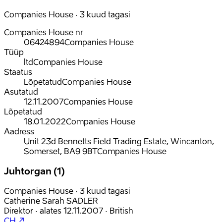
Companies House · 3 kuud tagasi
Companies House nr
06424894
Companies House
Tüüp
ltd
Companies House
Staatus
Lõpetatud
Companies House
Asutatud
12.11.2007
Companies House
Lõpetatud
18.01.2022
Companies House
Aadress
Unit 23d Bennetts Field Trading Estate, Wincanton,
Somerset, BA9 9BT
Companies House
Juhtorgan (1)
Companies House · 3 kuud tagasi
Catherine Sarah SADLER
Direktor
·
alates
12.11.2007
·
British
CH ↗