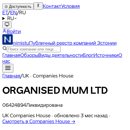
Контакт
Условия
⊙
Доступность
ET
/
EN
/
RU
RU
Войти
nimistu
Публичный реестр компаний Эстонии
Главная
Обзоры
Виды деятельности
Блог
Источники
О
нас
Главная
/
UK · Companies House
ORGANISED MUM LTD
06424894
Ликвидирована
UK Companies House ·
обновлено
3 мес назад
·
Смотреть в Companies House →