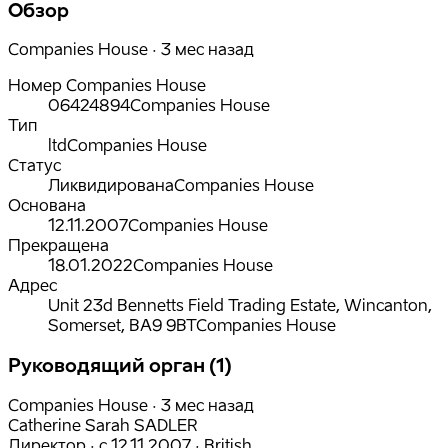
Обзор
Companies House · 3 мес назад
Номер Companies House
06424894
Companies House
Тип
ltd
Companies House
Статус
Ликвидирована
Companies House
Основана
12.11.2007
Companies House
Прекращена
18.01.2022
Companies House
Адрес
Unit 23d Bennetts Field Trading Estate, Wincanton,
Somerset, BA9 9BT
Companies House
Руководящий орган (1)
Companies House · 3 мес назад
Catherine Sarah SADLER
Директор
·
с
12.11.2007
·
British