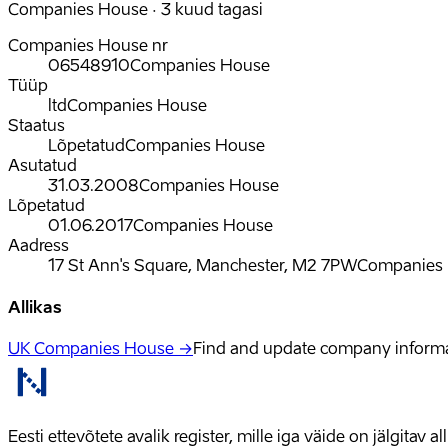
Companies House · 3 kuud tagasi
Companies House nr
06548910
Companies House
Tüüp
ltd
Companies House
Staatus
Lõpetatud
Companies House
Asutatud
31.03.2008
Companies House
Lõpetatud
01.06.2017
Companies House
Aadress
17 St Ann's Square, Manchester, M2 7PW
Companies
Allikas
UK Companies House →
Find and update company inform
Eesti ettevõtete avalik register, mille iga väide on jälgitav 