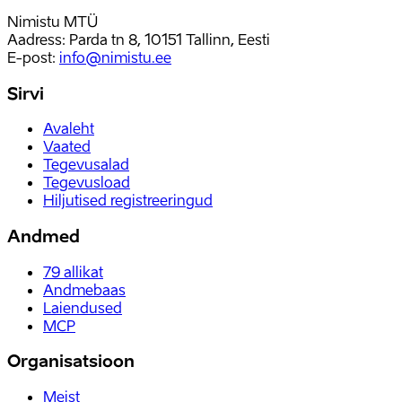
Nimistu MTÜ
Aadress: Parda tn 8, 10151 Tallinn, Eesti
E-post
:
info@nimistu.ee
Sirvi
Avaleht
Vaated
Tegevusalad
Tegevusload
Hiljutised registreeringud
Andmed
79
allikat
Andmebaas
Laiendused
MCP
Organisatsioon
Meist