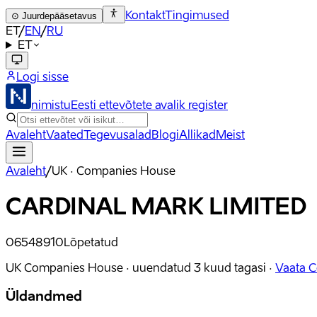
Kontakt
Tingimused
⊙
Juurdepääsetavus
ET
/
EN
/
RU
ET
Logi sisse
nimistu
Eesti ettevõtete avalik register
Avaleht
Vaated
Tegevusalad
Blogi
Allikad
Meist
Avaleht
/
UK · Companies House
CARDINAL MARK LIMITED
06548910
Lõpetatud
UK Companies House ·
uuendatud
3 kuud tagasi
·
Vaata 
Üldandmed