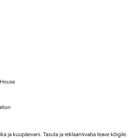
 House
ation
allika ja kuupäevani. Tasuta ja reklaamivaba teave kõigile.