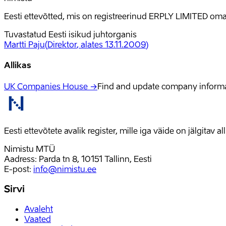
Eesti ettevõtted, mis on registreerinud ERPLY LIMITED oma
Tuvastatud Eesti isikud juhtorganis
Martti Paju
(
Direktor
, alates 13.11.2009
)
Allikas
UK Companies House →
Find and update company inform
Eesti ettevõtete avalik register, mille iga väide on jälgitav 
Nimistu MTÜ
Aadress: Parda tn 8, 10151 Tallinn, Eesti
E-post
:
info@nimistu.ee
Sirvi
Avaleht
Vaated