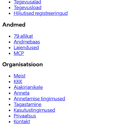
Tegevusalad
Tegevusload
Hiljutised registreeringud
Andmed
79
allikat
Andmebaas
Laiendused
MCP
Organisatsioon
Meist
KKK
Ajakirjanikele
Anneta
Annetamise tingimused
Tagastamine
Kasutustingimused
Privaatsus
Kontakt