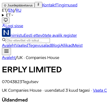
Kontakt
Tingimused
⊙
Juurdepääsetavus
ET
/
EN
/
RU
ET
Logi sisse
nimistu
Eesti ettevõtete avalik register
Avaleht
Vaated
Tegevusalad
Blogi
Allikad
Meist
Avaleht
/
UK · Companies House
ERPLY LIMITED
07043823
Tegutsev
UK Companies House ·
uuendatud
3 kuud tagasi
·
Vaata 
Üldandmed