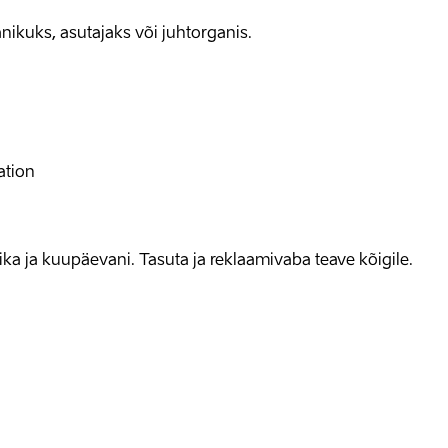
nikuks, asutajaks või juhtorganis.
ation
allika ja kuupäevani. Tasuta ja reklaamivaba teave kõigile.