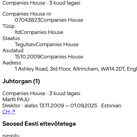
Companies House · 3 kuud tagasi
Companies House nr
07043823
Companies House
Tüüp
ltd
Companies House
Staatus
Tegutsev
Companies House
Asutatud
15.10.2009
Companies House
Aadress
1 Ashley Road, 3rd Floor, Altrincham, WA14 2DT, Eng
Juhtorgan (1)
Companies House · 3 kuud tagasi
Martti PAJU
Direktor
·
alates
13.11.2009
– 01.09.2025
·
Estonian
CH ↗
Seosed Eesti ettevõtetega
nimistu