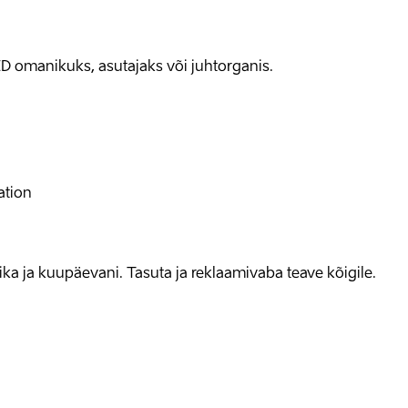
D omanikuks, asutajaks või juhtorganis.
ation
allika ja kuupäevani. Tasuta ja reklaamivaba teave kõigile.