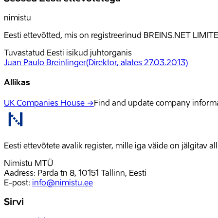
nimistu
Eesti ettevõtted, mis on registreerinud BREINS.NET LIMITE
Tuvastatud Eesti isikud juhtorganis
Juan Paulo Breinlinger
(
Direktor
, alates 27.03.2013
)
Allikas
UK Companies House →
Find and update company inform
Eesti ettevõtete avalik register, mille iga väide on jälgitav 
Nimistu MTÜ
Aadress: Parda tn 8, 10151 Tallinn, Eesti
E-post
:
info@nimistu.ee
Sirvi