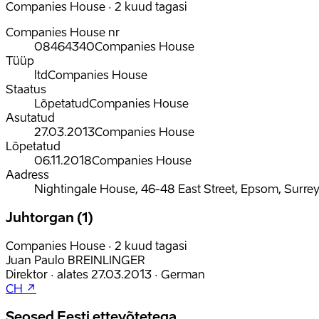
Companies House · 2 kuud tagasi
Companies House nr
08464340
Companies House
Tüüp
ltd
Companies House
Staatus
Lõpetatud
Companies House
Asutatud
27.03.2013
Companies House
Lõpetatud
06.11.2018
Companies House
Aadress
Nightingale House, 46-48 East Street, Epsom, Surre
Juhtorgan (1)
Companies House · 2 kuud tagasi
Juan Paulo BREINLINGER
Direktor
·
alates
27.03.2013
·
German
CH ↗
Seosed Eesti ettevõtetega