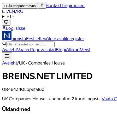
Kontakt
Tingimused
⊙
Juurdepääsetavus
ET
/
EN
/
RU
ET
Logi sisse
nimistu
Eesti ettevõtete avalik register
Avaleht
Vaated
Tegevusalad
Blogi
Allikad
Meist
Avaleht
/
UK · Companies House
BREINS.NET LIMITED
08464340
Lõpetatud
UK Companies House ·
uuendatud
2 kuud tagasi
·
Vaata 
Üldandmed