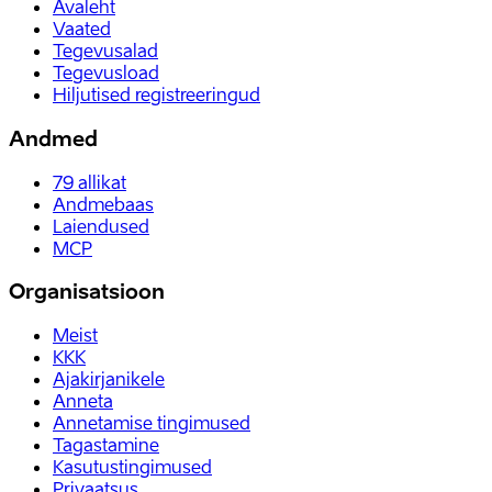
Avaleht
Vaated
Tegevusalad
Tegevusload
Hiljutised registreeringud
Andmed
79
allikat
Andmebaas
Laiendused
MCP
Organisatsioon
Meist
KKK
Ajakirjanikele
Anneta
Annetamise tingimused
Tagastamine
Kasutustingimused
Privaatsus