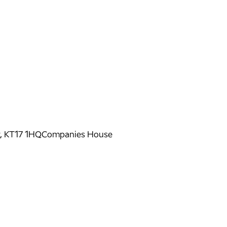
y, KT17 1HQ
Companies House