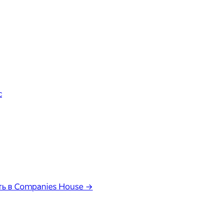
с
ь в Companies House →