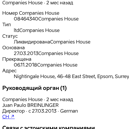
Companies House · 2 мес назад
Номер Companies House
08464340
Companies House
Тип
ltd
Companies House
Статус
Ликвидирована
Companies House
Основана
27.03.2013
Companies House
Прекращена
06.11.2018
Companies House
Адрес
Nightingale House, 46-48 East Street, Epsom, Surre
Руководящий орган (1)
Companies House · 2 мес назад
Juan Paulo BREINLINGER
Директор
·
с
27.03.2013
·
German
CH ↗
Связи с эстонскими компаниями