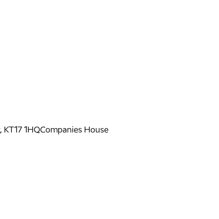
y, KT17 1HQ
Companies House