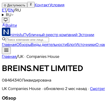
Контакт
Условия
⊙
Доступность
ET
/
EN
/
RU
RU
Войти
nimistu
Публичный реестр компаний Эстонии
Главная
Обзоры
Виды деятельности
Блог
Источники
О на
Главная
/
UK · Companies House
BREINS.NET LIMITED
08464340
Ликвидирована
UK Companies House ·
обновлено
2 мес назад
·
Смотрет
Обзор