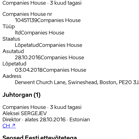
Companies House · 3 kuud tagasi
Companies House nr
10451139
Companies House
Tüüp
ltd
Companies House
Staatus
Lõpetatud
Companies House
Asutatud
28.10.2016
Companies House
Lõpetatud
03.04.2018
Companies House
Aadress
Derwent Church Lane, Swineshead, Boston, PE20 3J
Juhtorgan (1)
Companies House · 3 kuud tagasi
Aleksei SERGEJEV
Direktor
·
alates
28.10.2016
·
Estonian
CH ↗
Seosed Eesti ettevõtetega