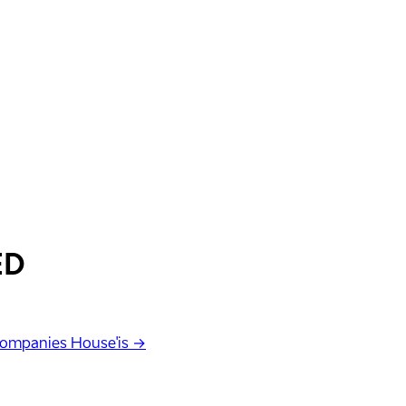
ED
Companies House'is →