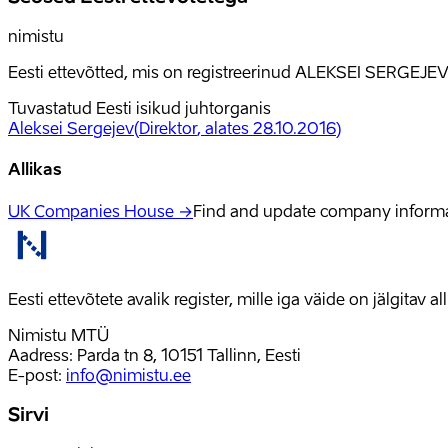
nimistu
Eesti ettevõtted, mis on registreerinud ALEKSEI SERGEJEV
Tuvastatud Eesti isikud juhtorganis
Aleksei Sergejev
(
Direktor
, alates 28.10.2016
)
Allikas
UK Companies House →
Find and update company inform
Eesti ettevõtete avalik register, mille iga väide on jälgitav 
Nimistu MTÜ
Aadress: Parda tn 8, 10151 Tallinn, Eesti
E-post
:
info@nimistu.ee
Sirvi