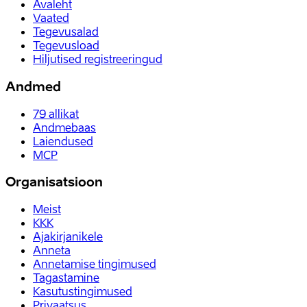
Avaleht
Vaated
Tegevusalad
Tegevusload
Hiljutised registreeringud
Andmed
79
allikat
Andmebaas
Laiendused
MCP
Organisatsioon
Meist
KKK
Ajakirjanikele
Anneta
Annetamise tingimused
Tagastamine
Kasutustingimused
Privaatsus