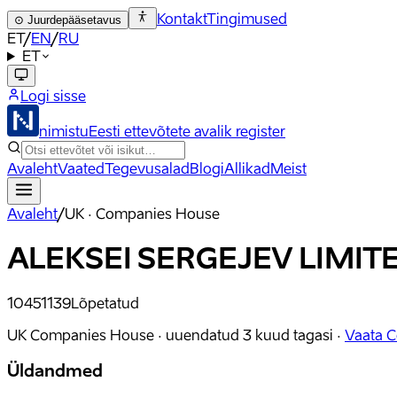
Kontakt
Tingimused
⊙
Juurdepääsetavus
ET
/
EN
/
RU
ET
Logi sisse
nimistu
Eesti ettevõtete avalik register
Avaleht
Vaated
Tegevusalad
Blogi
Allikad
Meist
Avaleht
/
UK · Companies House
ALEKSEI SERGEJEV LIMIT
10451139
Lõpetatud
UK Companies House ·
uuendatud
3 kuud tagasi
·
Vaata 
Üldandmed